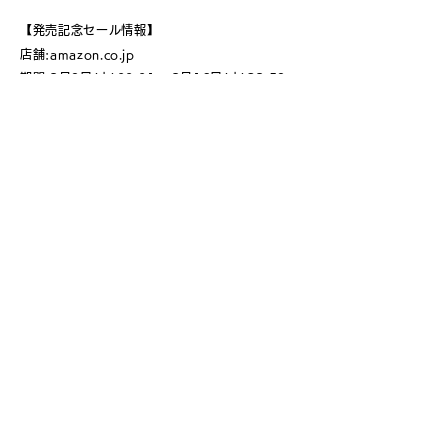
【発売記念セール情報】
店舗:amazon.co.jp
期間:3月9日(水)00:01 ~ 3月16日(水)23:59
クーポンコード:amazon.co.jpの商品ページに掲
載
通常販売価格:¥11,999円
割引後価格:¥ 8,990円( 25%OFF )
限定数:200台
※限定数に達し次第、期間内であっても予告なく
早期終了させて頂きます。
< Back
Tribitについて​
​会社紹介