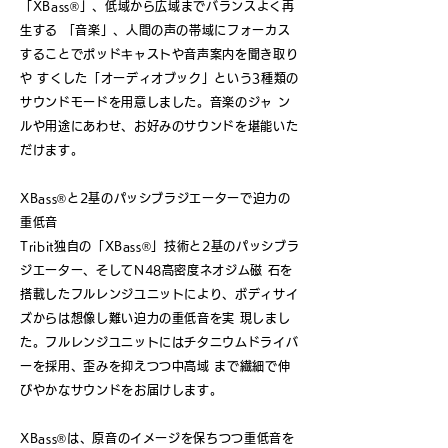
「XBass®」、低域から広域までバランスよく再
生する 「音楽」、人間の声の帯域にフォーカス
することでポッドキャストや音声案内を聞き取り
や すくした「オーディオブック」という3種類の
サウンドモードを用意しました。音楽のジャ ン
ルや用途にあわせ、お好みのサウンドを堪能いた
だけます。
XBass®と2基のパッシブラジエーターで迫力の
重低音
Tribit独自の「XBass®」技術と2基のパッシブラ
ジエーター、そしてN48高密度ネオジム磁 石を
搭載したフルレンジユニットにより、ボディサイ
ズからは想像し難い迫力の重低音を実 現しまし
た。フルレンジユニットにはチタニウムドライバ
ーを採用、歪みを抑えつつ中高域 まで繊細で伸
びやかなサウンドをお届けします。
XBass®は、原音のイメージを保ちつつ重低音を