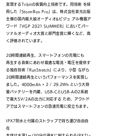
実現するTribitの音質向上技術です。同技術 を採
用した「StormBox Pro」は、株式会社音元出版
主催の国内最大級オーディオ&ビジュ アル機器ア
ワード「VGP 2021 SUMMER」においてパー
ソナルオーディオ大賞と部門金賞に輝くなど、高
く評価されています。
20時間連続再生、スマートフォンの充電にも
再生する音楽にあわせ最適な電流・電圧を提供す
る独自技術「RunStretch」により、小型 ながら
20時間連続再生というパフォーマンスを実現し
ました。4000mAh × 2 / 29.2Wh という大容
量バッテリーを内蔵、USB-CとUSB-Aの2系統
で最大5V/2Aの出力に対応する ため、アウトド
アではスマートフォンの急速充電に役立ちます。
IPX7防水と付属のストラップで持ち運び自由自
在
本体は水深1m/30分の浸水に耐えられるIPX7レ