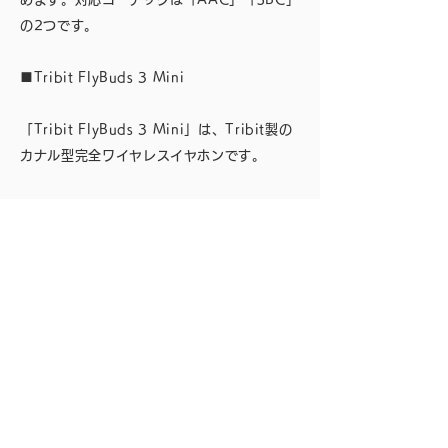
の2つです。
■Tribit FlyBuds 3 Mini
「Tribit FlyBuds 3 Mini」は、Tribit製の
カナル型完全ワイヤレスイヤホンです。
最大約25時間再生可能で、イヤホン本体の充
電時間は約1時間30分です。IPX7防水規格
をクリアしているため、スポーツをする方で
も安心して使用できます。
また、人間工学に基づくデザインを採用して
おり、イヤーウイングを回転させることでよ
りフィット感が高まります。
対応コーデックは「AAC」です。Tribitの