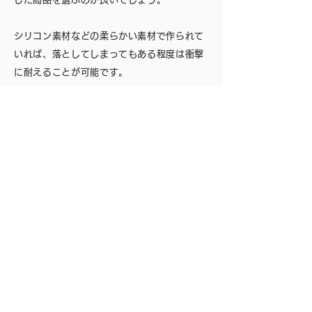
シリコン素材などの柔らかい素材で作られて
いれば、落としてしまってもある程度は衝撃
に耐えることが可能です。
【Bluetoothのバージョンを確認する】
Bluetoothの接続バージョンが何なのかも重
要なポイントです。
最低限のバージョンとして4.1以上に対応し
た製品を選ぶようにしましょう。
Bluetoothのバージョンが4.1以上であれ
ば、自動再接続機能が搭載されています。何
らかのトラブルでBluetooth接続が切れてし
まった場合でも自動で再接続されるので非常
に便利です。